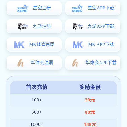
本次更新重点：
支持账号跨终端同步，收藏与浏览记录实时共享。
推荐系统升级，提升内容匹配精准度。
新增教学板块，提供明升官网平台-明升(中国)一站式服务
平台视频与图文指引。
v6.2.0
发布于 2025年8月10日
界面优化与核心功能更新：
新增热门内容排行，助你快速关注重点赛事。
账户系统增加等级机制，成长路径更清晰。
夜间模式配色优化，浏览更舒适。