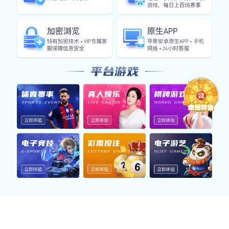
整体性能提升，首次打开速度显著优化。
多维安全矩阵
在明升体育登录入口平台，每一次数据传输与交互都受
到分层安全机制保护，确保用户操作安全无忧。