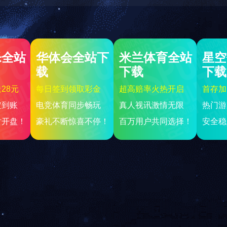
高强度密码加密机制
实时设备监测与IP识别
HTTPS + TLS 1.3 加
行为日志审计 + 异常告
XSS/SQL注入防护规
联系我们
庆阳市西峰区兰州路742号
support@cmfaclothing.com
明
a
线