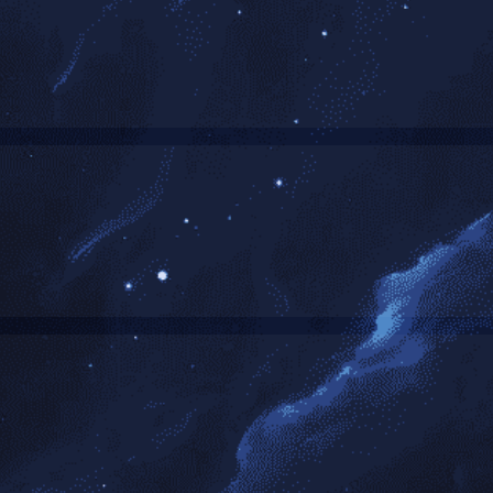
？是否安全？
息吗？
私相关问题？
风险防御图谱
入口持续构建动态风险模型，以图谱方式展示平台应对潜在威胁
明升官网平台-明