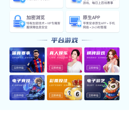
明升体育登录入口 在多个国际赛事科技平台评比中脱颖而
出，持续提升安全性与观赛体验。
亚洲体育服务平台大奖
2022 年度综合类数字体育平台荣誉奖项，肯定平台服务能
力。