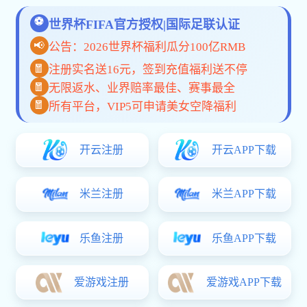
用户协议
1. 接受条款
用户在注册、登录或使用明升体育登录入口平台服务时，即表示
已阅读、理解并同意遵守本协议所有内容。
2. 账户规则
用户须提供真实有效资料注册账户，并对账户操作行为负责，包
括浏览、互动及数据使用。
3. 服务内容
平台提供明升官网平台-明升(中国)一站式服务平台相关内容服
务，包括赛事动态、数据查询、图文资讯等，服务范围会随平台
更新适时调整。