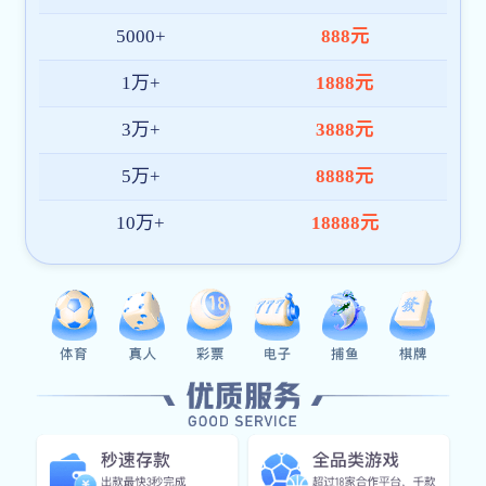
讨穆雷助攻约基奇成为联盟第一的原因、两位球员之
间的默契、他们对球队整体表现的影响，以及未来展
望。
1、穆雷助攻能力分析
贾马尔·穆雷近年来在NBA赛场上的成长可谓显著，他
的助攻能力尤为突出。在本赛季，穆雷以高效而精准
的传球技巧，不断提升自己的助攻数据。他不再是单
一得分手，而是具备了全能控卫的特质，能够有效地
组织进攻，为队友创造机会。
此外，穆雷对于比赛节奏的把控也有了明显改善。他
能够在不同情况下做出快速反应，根据防守情况选择
最优解，无论是突破后的分球还是快攻中的长传，都
体现了他的全面性。这种灵活多变使得他在助攻统计