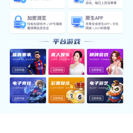
上稳居联盟前列。
更重要的是，他与约基奇之间建立起强大的化学反
应。每次持球时，穆雷都能精准判断何时传球给这位
大个子，让后者利用其独特技能为球队得分。这种相
互信任和默契使得他们成为不可阻挡的一对组合。
2、约基奇的重要性
尼科拉·约基奇作为掘金队内核心，其角色不可或缺。
他不仅是一名出色的中锋，更是全队进攻体系的重要
支柱。凭借着极高的篮球智商和全面技术，约基奇在
场上的影响力远超其他球员。他不仅能自己得分，还
能通过传球帮助队友得到轻松投篮机会。
在穆雷不断为他送上助攻时，约基奇展现出了极强的