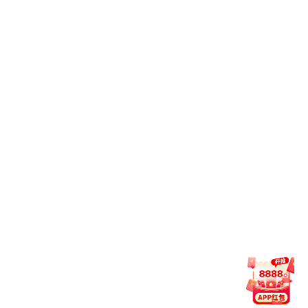
球员是否能成功填补这一空白，是决定球队表现好坏
的一个重要因素。如果候补者能够迅速进入状态，并
尽快融入团队，那么即便是没有主力出场，也有机会
争取胜利。然而，对于替补而言，这是一次巨大的挑
战，需要他们展现出超常发挥才能弥补差距。
另外，不同于主力队员已经建立起来默契关系，新上
场的替代者往往需要时间来适应与其他队友之间配
合。在高水平赛事中，即使是微小的不协调都可能导
致致命错误，因此新人的临场发挥至关重要。
为此，教练组必须为这些替代者提供充分支持，包括
技术指导和心理疏导，以帮助他们克服紧张情绪。同
时，在训练期间加强与主力队员之间进行配合训练，
让新进人员尽快找到感觉，提高其临场发挥水平。