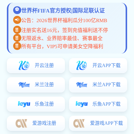
首页
/
体育动态
/ 正文