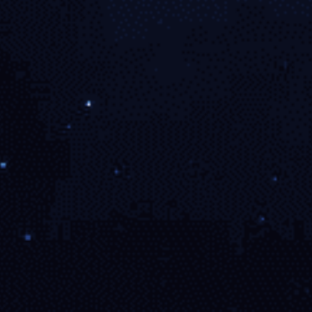
欧冠14决赛射手榜揭晓C罗
范德法特盛
领衔梅
出色或将
2026-06-01
2026-05-29
推荐网站