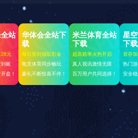
析，我们可以更全面地理解此次赛事以及安东尼
1、安东尼奥观战的重要意
首先，安东尼奥亲自观战不仅是对海港队与津门
一种重视。他希望通过现场观察，能够获得第一手
据。尤其是在国家队即将面临重要赛事之际，这
其次，安东尼奥作为年轻球员发展的推动者，他
争状态。这些年轻球员在职业联赛中的表现直接
认真评估每一位潜力股，以便做出更科学合理的
最后，通过亲临现场，安东尼奥还可以感受到比
教能力也是一个很好的机会。面对不同风格和水
从而更好地指导未来的训练和比赛安排。
2、海港队与津门虎表现分