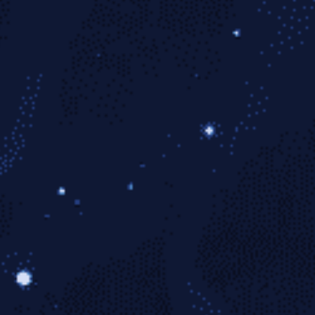
在本场比赛中，海港队展现出了强大的攻击力，
胁。而津门虎则凭借扎实的防守策略，希望能够
两支球队展开了一场精彩绝伦的斗智斗勇。
具体来看，海港队在上半场就取得了领先优势，
敏锐的嗅觉使得他们把握住了机会，将比分改写
定位球和反击寻找扳平比分的机会，多次逼迫海
随着比赛深入，双方体能消耗逐渐加大，但技术
交锋都充满火药味，让观众心跳加速。这种高强
许多值得关注的新星，他们可能会成为U23国足
3、年轻球员的发展机遇
近年来，中国足球越来越重视青少年培训，各大
的背景下，本场比赛成了许多新秀展示自我的舞