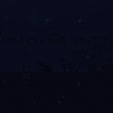
应经典阵容争议
-28
明升体育登录入口
升体育登录入口官方网站【KY1.AC】官网认证:手机版、
pp下载、登录入口、官方网站、网页版、平台、网址、地
址、注册、娱乐，明升体育登录入口(中国)官方网站欢迎大
家选择真正的官方通道，同时我们提供全天候7x24小时在
服务，第一时间处理各类问题，正规集团平台有保障，欢
迎体验！