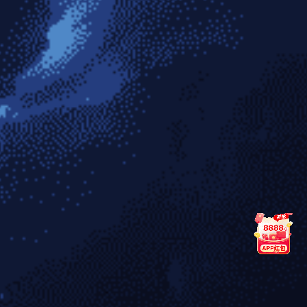
教练组注意。
灵活性，多次突破对方后卫，并且贡献了一
青年队伍的潜力。而在津门虎阵中，也有几
成为媒体争相报道的话题人物。
平，还能培养他们的大赛心理素质。在面对
是他们成长过程中必不可少的一部分。因
经验。
将开启。安东尼奥作为主帅，有责任带领这
也将成为他选拔阵容的重要参考。他必须综
从而制定出合理的发展计划。
，包括加强青训体系建设，提高整体水平，