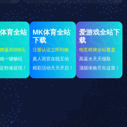
奥作为主帅所需面对的挑战和责任。
义
虎比赛的关注，更是对整个中国足球未来的
资料，为U23国足选拔优秀人才提供依
种考察显得尤为重要。
需要了解目前国内联赛中新生代球员们的竞
影响着他们进入国家队的机会，因此他必须
人才选拔。
赛氛围及各类突发情况，这对于提升他的执
平的球队，他能及时调整自己的战术思路，
析