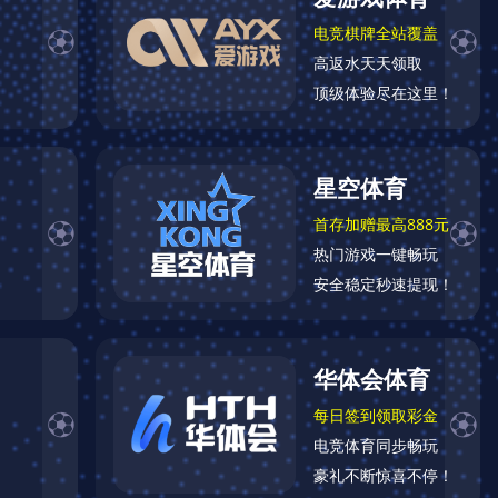
2026-06-29 05:30
48 次阅读
海港队与津门虎的激战吸引了众多足球爱好
作为对年轻球员的重要考察，他的到来无疑
将从四个方面深入探讨安东尼奥观战的意
来U23国足的展望。通过这些方面的分