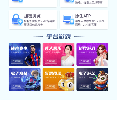
了整场比赛的胜率。因此，在后续训练中，加强防守
体系、提高整体协作能力，将成为改善这一问题的重
要方向。
此外，刘铮还特别提到，要实现攻防均衡，还需要整
个团队共同努力。他指出，每位球员都应该明确自己
的角色，无论是在进攻还是防守中，都要展现出相应
的责任感。这不仅能提升个人能力，也能增强团队凝
聚力，为赢得比赛奠定基础。
2、关键球员发挥情况
对于任何一支篮球队来说，核心球员的状态往往直接
影响到整支队伍的表现。而刘铮也对此深有体会，他
指出，一些关键球员在比赛中的发挥不稳定，是目前
球队面临的一大挑战。在某些重要时刻，这些球员未