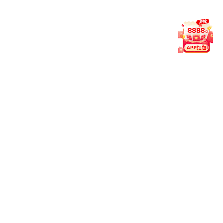
同时，为了保证战术执行效果，各名球员之间需要加
强沟通与理解。不仅要清楚自身职责，还需了解彼此
间配合方式，从而形成流畅、高效且具有威胁性的进
攻体系。在这个过程中，多进行实战演练也是必不可
少的一环，可以帮助大家更好地熟悉和掌握各种复杂
局面下可能采取的方法。
4、团队合作的重要性
Liu Zheng 认为，一个成功篮球队离不开良好的团队
合作。在许多情况下，即使有优秀个人技术，如果缺
乏有效合作，也无法充分发挥其潜力。这就要求每位
成员都主动参与，不仅仅关注个人数据，更要考虑全
局利益，共同为赢得比赛贡献力量。
尤其是在面对困难局面时，全队上下团结一致显得尤