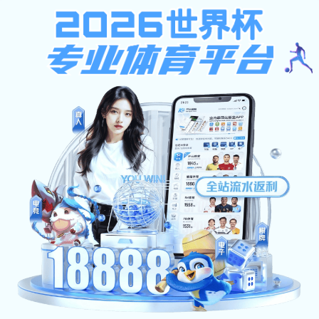
立即注册
明升体育登录入口
官网
· 权威体育数据平台
明升体育登录入口 OFFICIAL WEBSITE
自2022年创立以来，
明升体育登录入口
致力于为用户
提供包括NBA、英超、欧洲杯、LPL在内的热门赛事直
播与数据服务，广受用户信赖。
立即下载明升体育登录入口APP