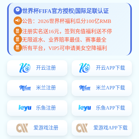
首页
/
体育动态
/ 正文