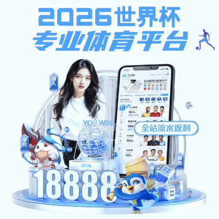
立即注册
明升体育登录入口
官网
· 权威体育数据平台
明升体育登录入口 OFFICIAL WEBSITE
自2022年创立以来，
明升体育登录入口
致力于为用户
提供包括NBA、英超、欧洲杯、LPL在内的热门赛事直
播与数据服务，广受用户信赖。
立即下载明升体育登录入口APP